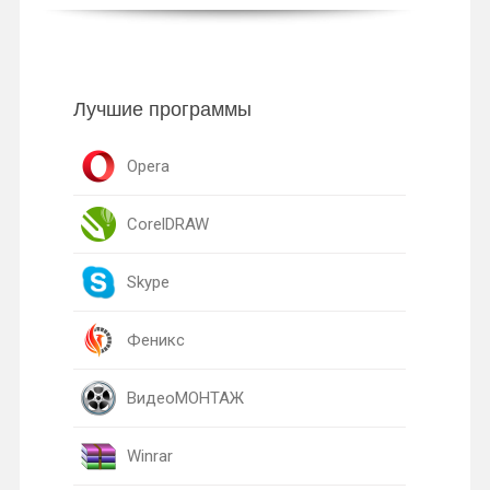
Лучшие программы
Opera
CorelDRAW
Skype
Феникс
ВидеоМОНТАЖ
Winrar