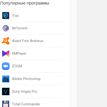
Популярные программы
iTop
BitTorrent
Avast Free Antivirus
KMPlayer
ZOOM
Adobe Photoshop
Sony Vegas Pro
Total Commander