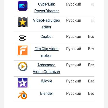
CyberLink
Русский
Пробная
PowerDirector
VideoPad video
Русский
Пробная
editor
CapCut
Русский
Бесплатна
FlexClip video
Русский
Бесплатна
maker
Ashampoo
Русский
Бесплатна
Video Optimizer
iMovie
Русский
Бесплатна
Blender
Русский
Бесплатна