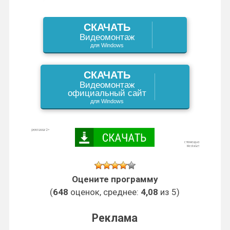
d
r
в
s
k
s
СКАЧАТЬ
I
a
и
Видеомонтаж
s
t
для Windows
n
m
т
n
ь
СКАЧАТЬ
Видеомонтаж
i
официальный сайт
для Windows
k
i
Оцените программу
(
648
оценок, среднее:
4,08
из 5)
Реклама