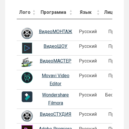
Лого
Программа
Язык
Лицензия
Лого
Программа
Язык
Лицензия
ВидеоМОНТАЖ
Русский
Пробная
ВидеоШОУ
Русский
Пробная
ВидеоМАСТЕР
Русский
Пробная
Movavi Video
Русский
Пробная
Editor
Wondershare
Русский
Бесплатна
Filmora
ВидеоСТУДИЯ
Русский
Пробная
Adobe Premiere
Русский
Пробная