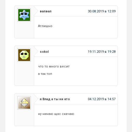
вапвап
30.08.2019 в 12:09
Атлишно
sokol
19.11.2019 в 19:28
что то много весит
а так топ
я Влад а ты ни кто
04.12.2019 в 14:57
ну нинаю щас скачаю