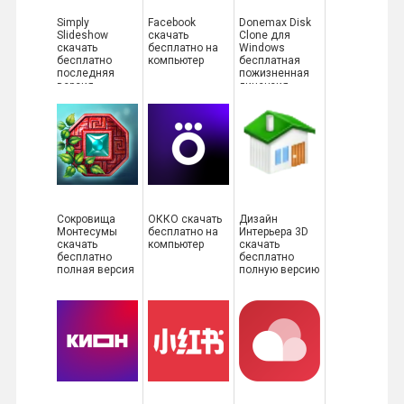
Simply
Facebook
Donemax Disk
Slideshow
скачать
Clone для
скачать
бесплатно на
Windows
бесплатно
компьютер
бесплатная
последняя
пожизненная
версия
лицензия
Сокровища
ОККО скачать
Дизайн
Монтесумы
бесплатно на
Интерьера 3D
скачать
компьютер
скачать
бесплатно
бесплатно
полная версия
полную версию