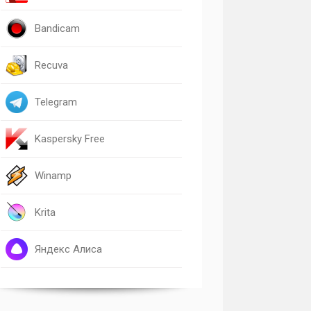
Bandicam
Recuva
Telegram
Kaspersky Free
Winamp
Krita
Яндекс Алиса