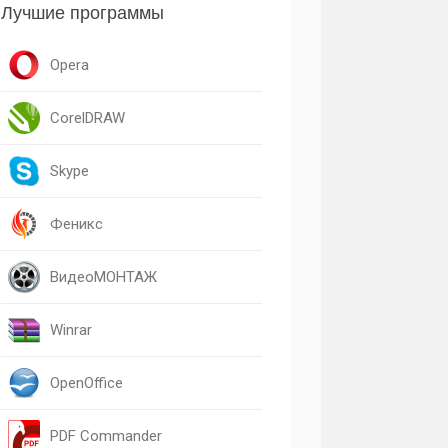
Лучшие программы
Opera
CorelDRAW
Skype
Феникс
ВидеоМОНТАЖ
Winrar
OpenOffice
PDF Commander