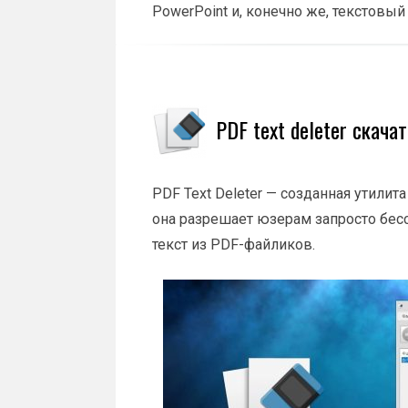
PowerPoint и, конечно же, текстовый
PDF text deleter скача
PDF Text Deleter — созданная утилит
она разрешает юзерам запросто бес
текст из PDF-файликов.