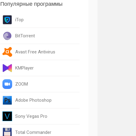
Популярные программы
iTop
BitTorrent
Avast Free Antivirus
KMPlayer
ZOOM
Adobe Photoshop
Sony Vegas Pro
Total Commander