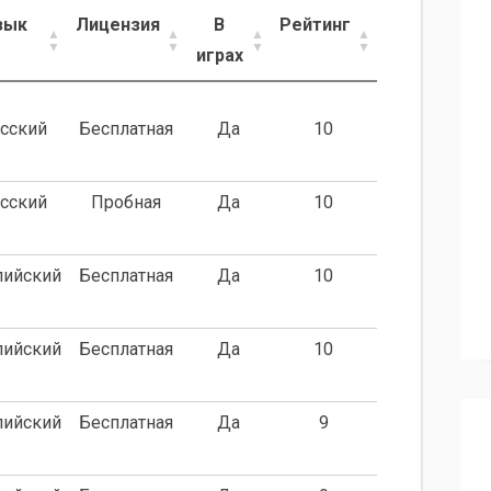
зык
Лицензия
В
Рейтинг
играх
зык
Лицензия
В
Рейтинг
сский
Бесплатная
Да
10
играх
сский
Пробная
Да
10
лийский
Бесплатная
Да
10
лийский
Бесплатная
Да
10
лийский
Бесплатная
Да
9