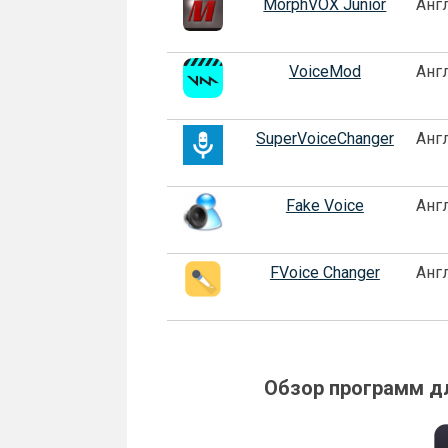
MorphVOX Junior
Анг
VoiceMod
Анг
SuperVoiceChanger
Анг
Fake Voice
Анг
FVoice Changer
Анг
Обзор программ дл