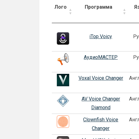
Лого
Программа
Я
Лого
Программа
Я
iTop Voicy
Ру
АудиоМАСТЕР
Ру
Voxal Voice Changer
Анг
AV Voice Changer
Анг
Diamond
Clownfish Voice
Анг
Changer