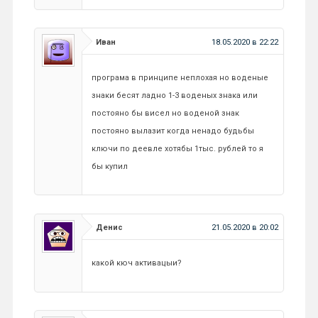
Иван
18.05.2020 в 22:22
програма в принципе неплохая но воденые
знаки бесят ладно 1-3 воденых знака или
постояно бы висел но воденой знак
постояно вылазит когда ненадо будьбы
ключи по деевле хотябы 1тыс. рублей то я
бы купил
Денис
21.05.2020 в 20:02
какой кюч активацыи?