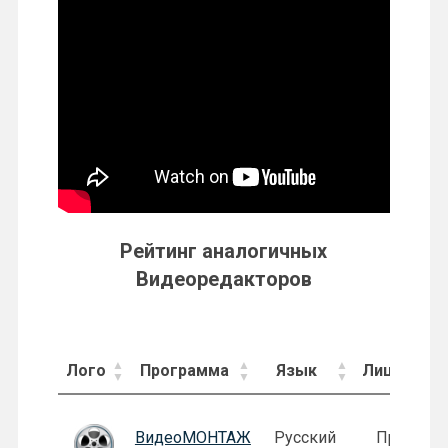
Рейтинг аналогичных
Видеоредакторов
Лого
Программа
Язык
Лицензия
Лого
Программа
Язык
Лицензия
ВидеоМОНТАЖ
Русский
Пробная