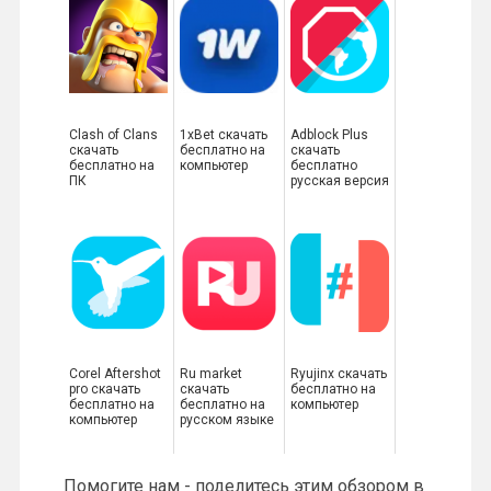
Clash of Clans
1xBet скачать
Adblock Plus
скачать
бесплатно на
скачать
бесплатно на
компьютер
бесплатно
ПК
русская версия
Corel Aftershot
Ru market
Ryujinx скачать
pro скачать
скачать
бесплатно на
бесплатно на
бесплатно на
компьютер
компьютер
русском языке
Помогите нам - поделитесь этим обзором в