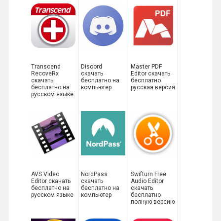
Transcend
Discord
Master PDF
RecoveRx
скачать
Editor скачать
скачать
бесплатно на
бесплатно
бесплатно на
компьютер
русская версия
русском языке
AVS Video
NordPass
Swifturn Free
Editor скачать
скачать
Audio Editor
бесплатно на
бесплатно на
скачать
русском языке
компьютер
бесплатно
полную версию