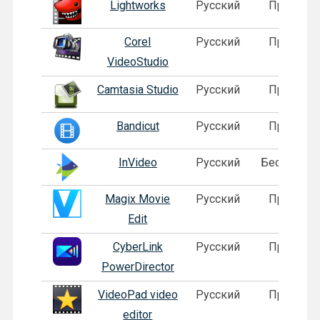
Lightworks
Русский
Пробная
Corel
Русский
Пробная
VideoStudio
Camtasia Studio
Русский
Пробная
Bandicut
Русский
Пробная
InVideo
Русский
Бесплатна
Magix Movie
Русский
Пробная
Edit
CyberLink
Русский
Пробная
PowerDirector
VideoPad video
Русский
Пробная
editor