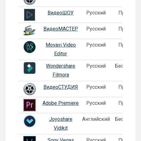
ВидеоШОУ
Русский
Пробная
ВидеоМАСТЕР
Русский
Пробная
Movavi Video
Русский
Пробная
Editor
Wondershare
Русский
Бесплатна
Filmora
ВидеоСТУДИЯ
Русский
Пробная
Adobe Premiere
Русский
Пробная
Joyoshare
Английский
Бесплатна
Vidikit
Sony Vegas
Русский
Пробная