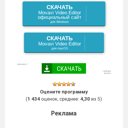
n
ь
СКАЧАТЬ
Movavi Video Editor
i
официальный сайт
для Windows
k
i
СКАЧАТЬ
Movavi Video Editor
для macOS
Оцените программу
(
1 434
оценок, среднее:
4,30
из 5)
Реклама