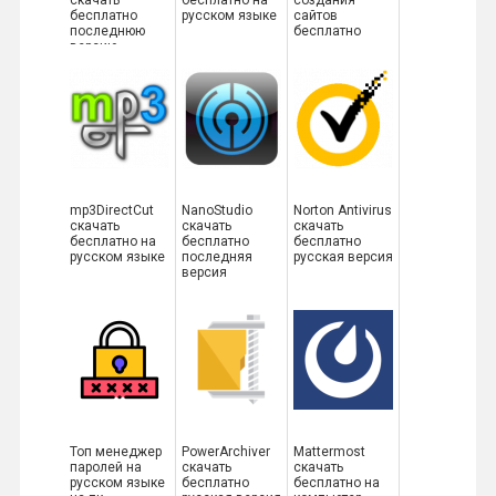
скачать
бесплатно на
создания
бесплатно
русском языке
сайтов
последнюю
бесплатно
версию
mp3DirectCut
NanoStudio
Norton Antivirus
скачать
скачать
скачать
бесплатно на
бесплатно
бесплатно
русском языке
последняя
русская версия
версия
Топ менеджер
PowerArchiver
Mattermost
паролей на
скачать
скачать
русском языке
бесплатно
бесплатно на