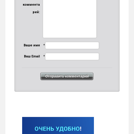
коммента
рий:
Ваше имя
*
Ваш Email
*