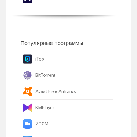
Популярные программы
iTop
BitTorrent
Avast Free Antivirus
KMPlayer
ZOOM