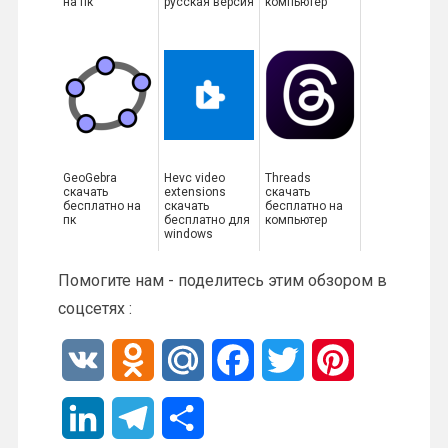
на пк
русская версия
компьютер
GeoGebra
Hevc video
Threads
скачать
extensions
скачать
бесплатно на
скачать
бесплатно на
пк
бесплатно для
компьютер
windows
Помогите нам - поделитесь этим обзором в
соцсетях :
V
O
M
F
T
P
K
d
a
a
w
i
L
T
О
n
i
c
i
n