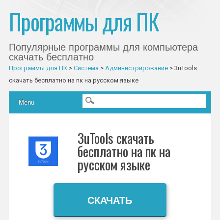
Программы для ПК
Популярные программы для компьютера
скачать бесплатно
Программы для ПК
>
Система
>
Администрирование
>
3uTools
скачать бесплатно на пк на русском языке
Главное меню
Skip to content
Menu
3uTools скачать
бесплатно на пк на
русском языке
СКАЧАТЬ