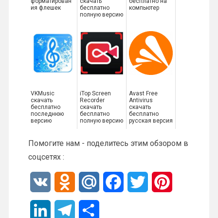
форматирован
скачать
бесплатно на
ия флешек
бесплатно
компьютер
полную версию
VKMusic
iTop Screen
Avast Free
скачать
Recorder
Antivirus
бесплатно
скачать
скачать
последнюю
бесплатно
бесплатно
версию
полную версию
русская версия
Помогите нам - поделитесь этим обзором в
соцсетях :
V
O
M
F
T
P
K
d
a
a
w
i
L
T
О