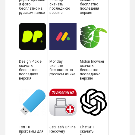
я фото
скачать
бесплатно
бесплатно на
последнюю
последняя
русском языке
версию
версия
Design Pickle
Monday
Midori browser
скачать
скачать
скачать
бесплатно
бесплатно на
бесплатно
последняя
русском языке
последнюю
версия
версию
Топ 10
JetFlash Online
ChatGPT
программ для
Recovery
скачать