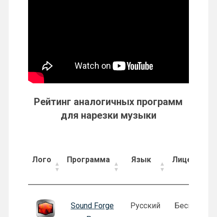
Рейтинг аналогичных программ
для нарезки музыки
Лого
Программа
Язык
Лицензия
Лого
Программа
Язык
Лицензия
Sound Forge
Русский
Бесплатная