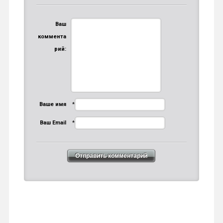
Ваш
коммента
рий:
Ваше имя
*
Ваш Email
*