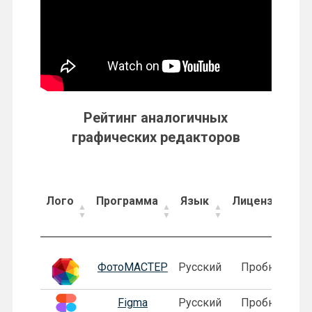
Рейтинг аналогичных
графических редакторов
Лого
Программа
Язык
Лицензия
Лого
Программа
Язык
Лицензия
ФотоМАСТЕР
Русский
Пробная
Figma
Русский
Пробная