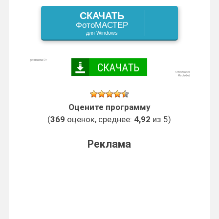
s
k
s
СКАЧАТЬ
I
a
и
ФотоМАСТЕР
s
t
для Windows
n
m
т
n
ь
i
k
Оцените программу
i
(
369
оценок, среднее:
4,92
из 5)
Реклама