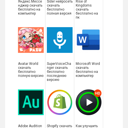
Яндекс.Мессе
Sider нейросеть
Rise of
нджер скачать
скачать
Kingdoms
бесплатно на
бесплатно
скачать
компьютер
полная версия
бесплатно на
пк
Avatar World
SuperVoiceCha
Microsoft Word
скачать
nger скачать
скачать
бесплатно
бесплатно
бесплатно на
полную версию
последнюю
компьютер
версию
Adobe Audition
Shopify скачать
Как улучшить