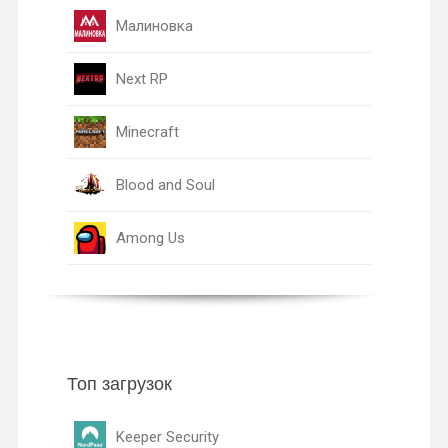
Малиновка
Next RP
Minecraft
Blood and Soul
Among Us
Топ загрузок
Keeper Security