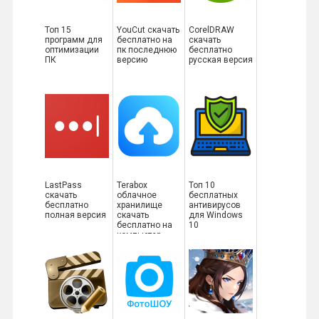
Топ 15
YouCut скачать
CorelDRAW
программ для
бесплатно на
скачать
оптимизации
пк последнюю
бесплатно
ПК
версию
русская версия
LastPass
Terabox
Топ 10
скачать
облачное
бесплатных
бесплатно
хранилище
антивирусов
полная версия
скачать
для Windows
бесплатно на
10
компьютер