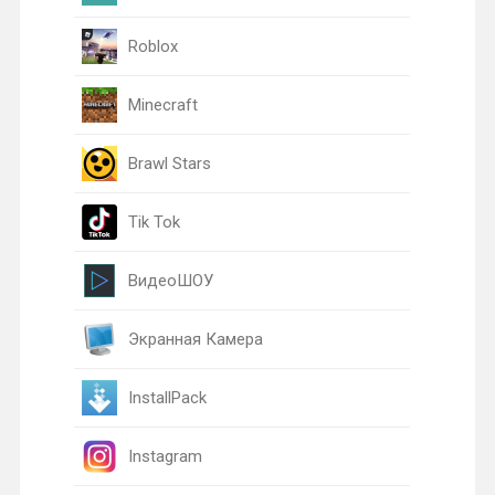
Roblox
Minecraft
Brawl Stars
Tik Tok
ВидеоШОУ
Экранная Камера
InstallPack
Instagram