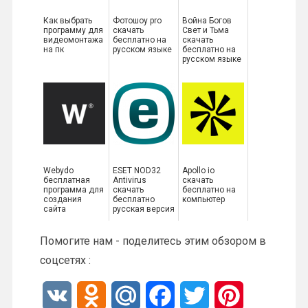
Как выбрать
Фотошоу pro
Война Богов
программу для
скачать
Свет и Тьма
видеомонтажа
бесплатно на
скачать
на пк
русском языке
бесплатно на
русском языке
Webydo
ESET NOD32
Apollo io
бесплатная
Antivirus
скачать
программа для
скачать
бесплатно на
создания
бесплатно
компьютер
сайта
русская версия
Помогите нам - поделитесь этим обзором в
соцсетях :
V
O
M
F
T
P