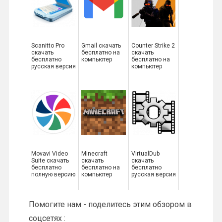
Scanitto Pro
Gmail скачать
Counter Strike 2
скачать
бесплатно на
скачать
бесплатно
компьютер
бесплатно на
русская версия
компьютер
Movavi Video
Minecraft
VirtualDub
Suite скачать
скачать
скачать
бесплатно
бесплатно на
бесплатно
полную версию
компьютер
русская версия
Помогите нам - поделитесь этим обзором в
соцсетях :