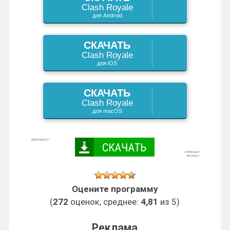
Clash Royale
i
для Android
k
СКАЧАТЬ
i
Clash Royale
для iOS
СКАЧАТЬ
Clash Royale
для macOS
Оцените программу
(
272
оценок, среднее:
4,81
из 5)
Реклама