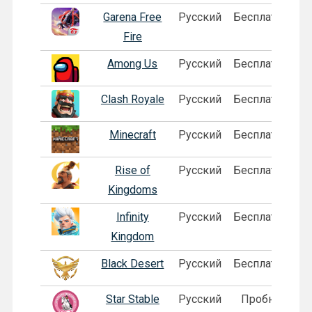
Garena Free
Русский
Бесплатная
П
Fire
Among Us
Русский
Бесплатная
П
Clash Royale
Русский
Бесплатная
Minecraft
Русский
Бесплатная
П
Rise of
Русский
Бесплатная
Kingdoms
Infinity
Русский
Бесплатная
П
Kingdom
Black Desert
Русский
Бесплатная
Star Stable
Русский
Пробная