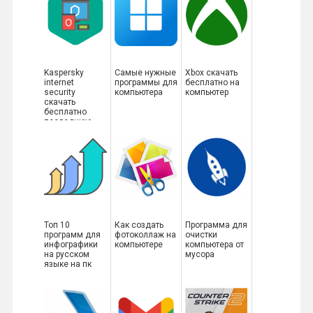
Kaspersky
Самые нужные
Xbox скачать
internet
программы для
бесплатно на
security
компьютера
компьютер
скачать
бесплатно
последнюю
версию
Топ 10
Как создать
Программа для
программ для
фотоколлаж на
очистки
инфографики
компьютере
компьютера от
на русском
мусора
языке на пк