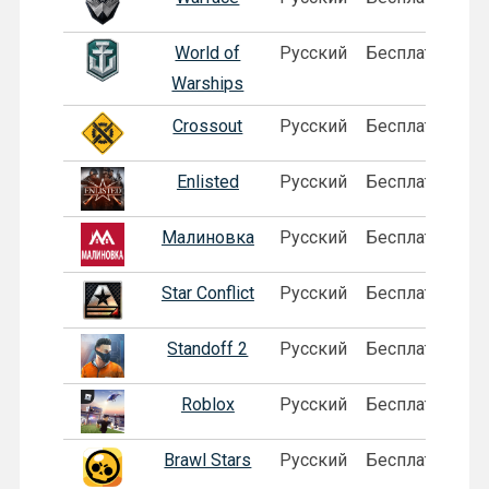
World of
Русский
Бесплатная
П
Warships
Crossout
Русский
Бесплатная
Enlisted
Русский
Бесплатная
Малиновка
Русский
Бесплатная
П
Star Conflict
Русский
Бесплатная
Standoff 2
Русский
Бесплатная
Roblox
Русский
Бесплатная
Brawl Stars
Русский
Бесплатная