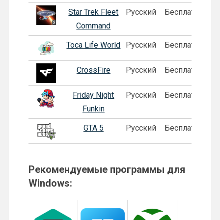
Star Trek Fleet
Русский
Бесплатная
Command
Toca Life World
Русский
Бесплатная
П
CrossFire
Русский
Бесплатная
Friday Night
Русский
Бесплатная
Funkin
GTA 5
Русский
Бесплатная
П
Рекомендуемые программы для
Windows: