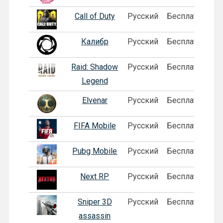
Call of Duty
Русский
Бесплатная
Калибр
Русский
Бесплатная
Raid: Shadow
Русский
Бесплатная
Legend
Elvenar
Русский
Бесплатная
FIFA Mobile
Русский
Бесплатная
Pubg Mobile
Русский
Бесплатная
Next RP
Русский
Бесплатная
П
Sniper 3D
Русский
Бесплатная
assassin