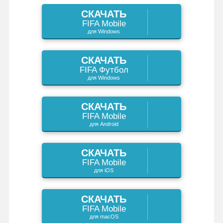
s
k
s
СКАЧАТЬ
I
a
и
FIFA Mobile
s
t
для Windows
n
m
т
n
ь
СКАЧАТЬ
FIFA Футбол
i
для Windows
k
СКАЧАТЬ
i
FIFA Mobile
для Android
СКАЧАТЬ
FIFA Mobile
для iOS
СКАЧАТЬ
FIFA Mobile
для macOS