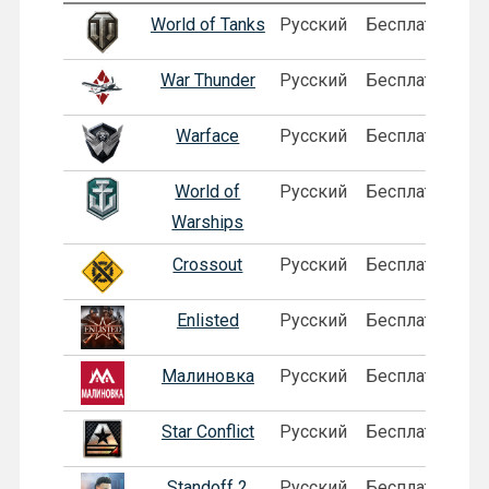
World of Tanks
Русский
Бесплатная
War Thunder
Русский
Бесплатная
Warface
Русский
Бесплатная
World of
Русский
Бесплатная
П
Warships
Crossout
Русский
Бесплатная
Enlisted
Русский
Бесплатная
Малиновка
Русский
Бесплатная
П
Star Conflict
Русский
Бесплатная
Standoff 2
Русский
Бесплатная