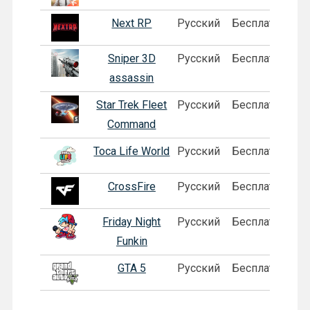
Next RP
Русский
Бесплатная
П
Sniper 3D
Русский
Бесплатная
assassin
Star Trek Fleet
Русский
Бесплатная
Command
Toca Life World
Русский
Бесплатная
П
CrossFire
Русский
Бесплатная
Friday Night
Русский
Бесплатная
Funkin
GTA 5
Русский
Бесплатная
П