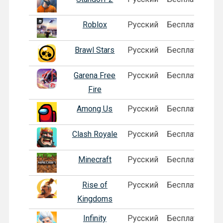
Roblox
Русский
Бесплатная
Brawl Stars
Русский
Бесплатная
Garena Free
Русский
Бесплатная
П
Fire
Among Us
Русский
Бесплатная
П
Clash Royale
Русский
Бесплатная
Minecraft
Русский
Бесплатная
П
Rise of
Русский
Бесплатная
Kingdoms
Infinity
Русский
Бесплатная
П