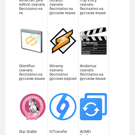
Minecraft java
UltraISO
iTop Voicy
edition скачать
скачать
скачать
бесплатно на
бесплатно на
бесплатно на
пк
русском языке
русском языке
SilentRun
Winamp
Avidemux
скачать
скачать
скачать
бесплатно на
бесплатно
бесплатно на
русском языке
русская версия
русском языке
Star Stable
IOTransfer
AOMEI