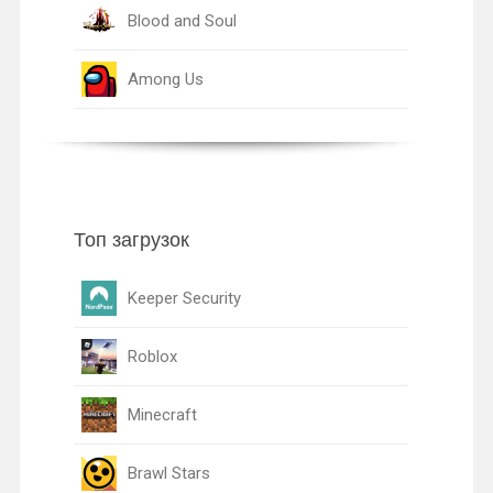
Blood and Soul
Among Us
Топ загрузок
Keeper Security
Roblox
Minecraft
Brawl Stars