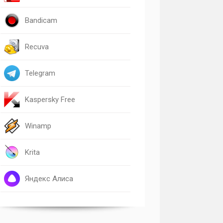
Bandicam
Recuva
Telegram
Kaspersky Free
Winamp
Krita
Яндекс Алиса