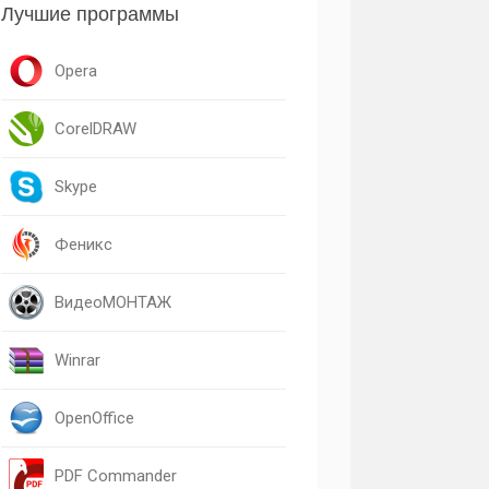
Лучшие программы
Opera
CorelDRAW
Skype
Феникс
ВидеоМОНТАЖ
Winrar
OpenOffice
PDF Commander