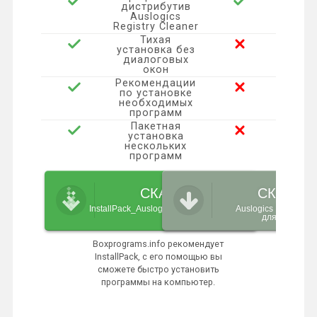
дистрибутив
n
Auslogics
ь
Registry Cleaner
i
Тихая
установка без
диалоговых
k
окон
Рекомендации
по установке
i
необходимых
программ
Пакетная
установка
нескольких
программ
СКАЧАТЬ
СКАЧАТ
InstallPack_Auslogics-registry-cleaner.exe
Auslogics Registry C
для Windows
Boxprograms.info рекомендует
InstallPack, с его помощью вы
сможете быстро установить
программы на компьютер.