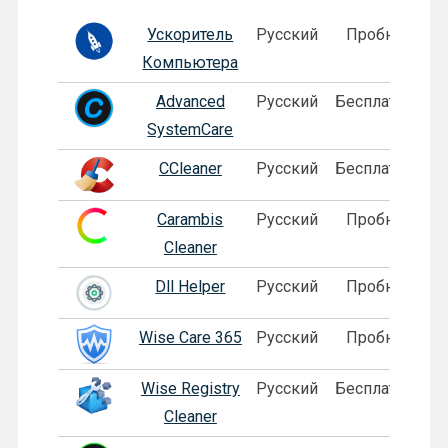
Лого
Программа
Язык
Лицензия
Ускоритель
Русский
Пробная
Компьютера
Advanced
Русский
Бесплатная
SystemCare
CCleaner
Русский
Бесплатная
Carambis
Русский
Пробная
Cleaner
Dll Helper
Русский
Пробная
Wise Care 365
Русский
Пробная
Wise Registry
Русский
Бесплатная
Cleaner