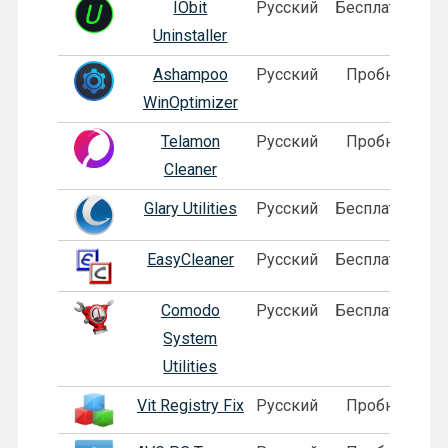
IObit
Русский
Бесплатная
Uninstaller
Ashampoo
Русский
Пробная
WinOptimizer
Telamon
Русский
Пробная
Cleaner
Glary Utilities
Русский
Бесплатная
EasyCleaner
Русский
Бесплатная
Comodo
Русский
Бесплатная
System
Utilities
Vit Registry Fix
Русский
Пробная