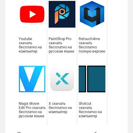
Youtube
PaintShop Pro
Retouch4me
скачать
скачать
скачать
бесплатно на
бесплатно на
бесплатно
компьютер
русском языке
полную версию
Magix Movie
X скачать
Shotcut
Edit Pro скачать
бесплатно на
скачать
бесплатно на
компьютер
бесплатно на
русском языке
компьютер