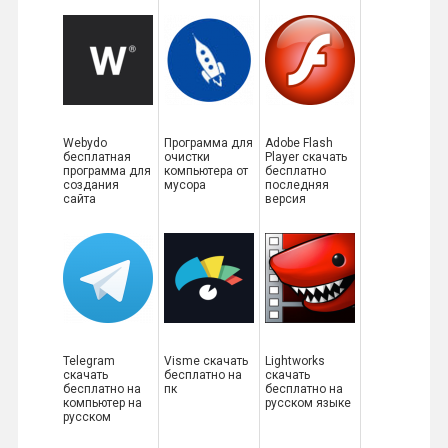
Webydo
Программа для
Adobe Flash
бесплатная
очистки
Player скачать
программа для
компьютера от
бесплатно
создания
мусора
последняя
сайта
версия
Telegram
Visme скачать
Lightworks
скачать
бесплатно на
скачать
бесплатно на
пк
бесплатно на
компьютер на
русском языке
русском