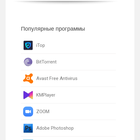
Популярные программы
iTop
BitTorrent
Avast Free Antivirus
KMPlayer
ZOOM
Adobe Photoshop