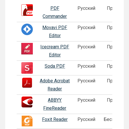
Лого
Программа
Язык
Лицензия
PDF
Русский
Пробная
Commander
Movavi PDF
Русский
Пробная
Editor
Icecream PDF
Русский
Пробная
Editor
Soda PDF
Русский
Пробная
Adobe Acrobat
Русский
Пробная
Reader
ABBYY
Русский
Пробная
FineReader
Foxit Reader
Русский
Бесплатная