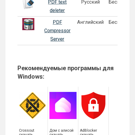
PDF text
Русский
Бесплатная
deleter
PDF
Английский
Бесплатная
Compressor
Server
Рекомендуемые программы для
Windows:
Crossout
Дом с алисой
AdBlocker
скачать
скачать
скачать