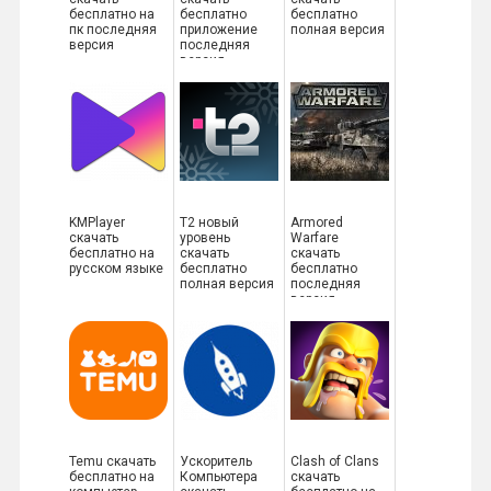
бесплатно на
бесплатно
бесплатно
пк последняя
приложение
полная версия
версия
последняя
версия
KMPlayer
T2 новый
Armored
скачать
уровень
Warfare
бесплатно на
скачать
скачать
русском языке
бесплатно
бесплатно
полная версия
последняя
версия
Temu скачать
Ускоритель
Clash of Clans
бесплатно на
Компьютера
скачать