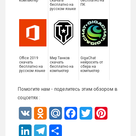
компьютер
скачать
бесплатно на
бесплатно на
ПК
русском языке
Office 2019
Мир Танков
GigaChat
скачать
скачать
нейросеть от
бесплатно на
бесплатно на
сбера на
русском языке
компьютер
компьютер
Помогите нам - поделитесь этим обзором в
соцсетях :
V
O
M
F
T
P
K
d
a
a
w
i
L
T
О