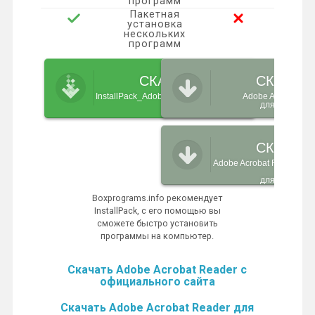
программ
Пакетная
установка
нескольких
программ
СКАЧАТЬ
СКАЧАТ
InstallPack_Adobe-reader-acrobat.exe
Adobe Acrobat Re
для Windows
СКАЧАТ
Adobe Acrobat Reader о
сайт
для Windows
Boxprograms.info рекомендует
InstallPack, с его помощью вы
сможете быстро установить
программы на компьютер.
Скачать Adobe Acrobat Reader с
официального сайта
Скачать Adobe Acrobat Reader для