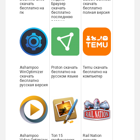
скачать
Браузер
скачать
бесплатно на
скачать
бесплатно
пк
бесплатно
полная версия
последнюю
версию
Ashampoo
Proton скачать
Temu скачать
WinOptimizer
бесплатно на
бесплатно на
скачать
русском языке
компьютер
бесплатно
русская версия
Ashampoo
Топ 15
Rail Nation