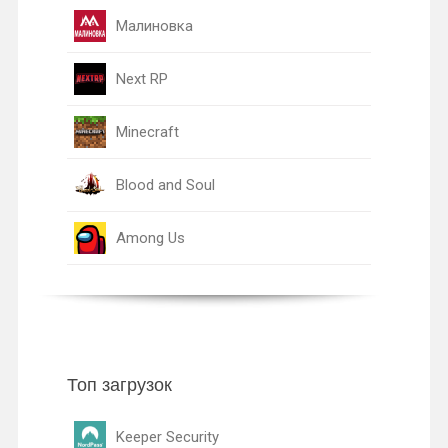
Малиновка
Next RP
Minecraft
Blood and Soul
Among Us
Топ загрузок
Keeper Security