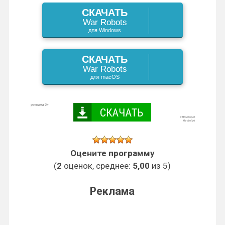
s
k
s
СКАЧАТЬ
I
a
и
War Robots
s
t
для Windows
n
m
т
n
ь
СКАЧАТЬ
War Robots
i
для macOS
k
i
Оцените программу
(
2
оценок, среднее:
5,00
из 5)
Реклама