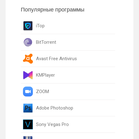
Популярные программы
iTop
BitTorrent
Avast Free Antivirus
KMPlayer
ZOOM
Adobe Photoshop
Sony Vegas Pro