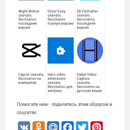
Alight Motion
Driver Easy
SD Formatter
скачать
скачать
скачать
бесплатно
бесплатно
бесплатно
последняя
полную версию
последняя
версия
версия
Capcut скачать
Hevc video
Debut Video
бесплатно на
extensions
Capture
компьютер
скачать
скачать
бесплатно для
бесплатно на
windows
русском языке
Помогите нам - поделитесь этим обзором в
соцсетях :
V
O
M
F
T
P