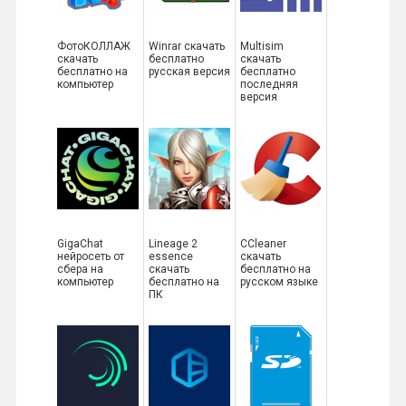
ФотоКОЛЛАЖ
Winrar скачать
Multisim
скачать
бесплатно
скачать
бесплатно на
русская версия
бесплатно
компьютер
последняя
версия
GigaChat
Lineage 2
CCleaner
нейросеть от
essence
скачать
сбера на
скачать
бесплатно на
компьютер
бесплатно на
русском языке
ПК