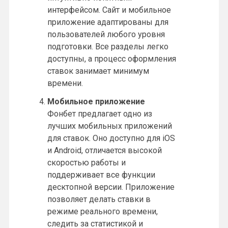
интерфейсом. Сайт и мобильное
приложение адаптированы для
пользователей любого уровня
подготовки. Все разделы легко
доступны, а процесс оформления
ставок занимает минимум
времени.
Мобильное приложение
Фонбет предлагает одно из
лучших мобильных приложений
для ставок. Оно доступно для iOS
и Android, отличается высокой
скоростью работы и
поддерживает все функции
десктопной версии. Приложение
позволяет делать ставки в
режиме реального времени,
следить за статистикой и