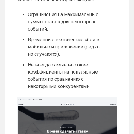
Ограничения на максимальные
суммы ставок для некоторых
событий.
Временные технические сбои в
мобильном приложении (редко,
но случаются).
Не всегда самые высокие
коэффициенты на популярные
события по сравнению с
некоторыми конкурентами.