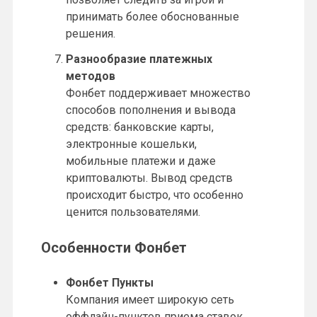
принимать более обоснованные
решения.
Разнообразие платежных
методов
Фонбет поддерживает множество
способов пополнения и вывода
средств: банковские карты,
электронные кошельки,
мобильные платежи и даже
криптовалюты. Вывод средств
происходит быстро, что особенно
ценится пользователями.
Особенности Фонбет
Фонбет Пункты
Компания имеет широкую сеть
оффлайн-пунктов приема ставок