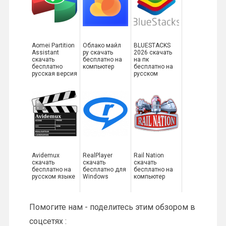
Aomei Partition
Облако майл
BLUESTACKS
Assistant
ру скачать
2026 скачать
скачать
бесплатно на
на пк
бесплатно
компьютер
бесплатно на
русская версия
русском
Avidemux
RealPlayer
Rail Nation
скачать
скачать
скачать
бесплатно на
бесплатно для
бесплатно на
русском языке
Windows
компьютер
Помогите нам - поделитесь этим обзором в
соцсетях :