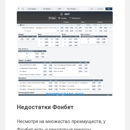
Недостатки Фонбет
Несмотря на множество преимуществ, у
Фонбет есть и некоторые минусы: