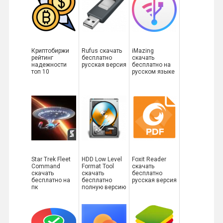
Криптобиржи
Rufus скачать
iMazing
рейтинг
бесплатно
скачать
надежности
русская версия
бесплатно на
топ 10
русском языке
Star Trek Fleet
HDD Low Level
Foxit Reader
Command
Format Tool
скачать
скачать
скачать
бесплатно
бесплатно на
бесплатно
русская версия
пк
полную версию