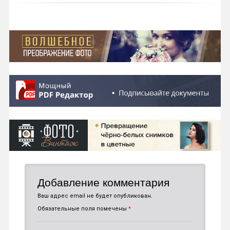
Добавление комментария
Ваш адрес email не будет опубликован.
Обязательные поля помечены
*