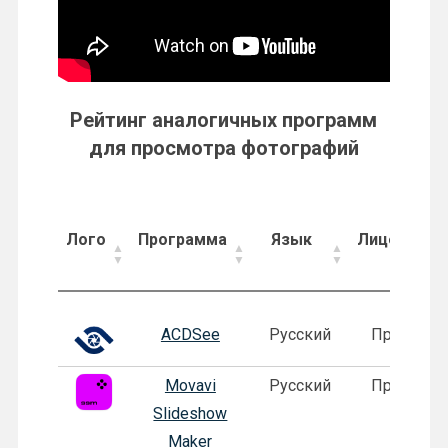
Рейтинг аналогичных программ
для просмотра фотографий
Лого
Программа
Язык
Лицензия
Лого
Программа
Язык
Лицензия
ACDSee
Русский
Пробная
Movavi
Русский
Пробная
Slideshow
Maker