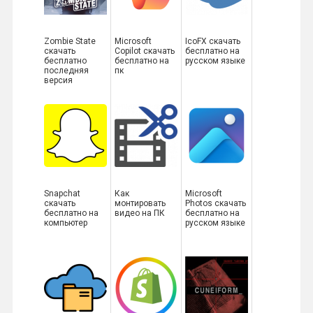
Zombie State
Microsoft
IcoFX скачать
скачать
Copilot скачать
бесплатно на
бесплатно
бесплатно на
русском языке
последняя
пк
версия
Snapchat
Как
Microsoft
скачать
монтировать
Photos скачать
бесплатно на
видео на ПК
бесплатно на
компьютер
русском языке