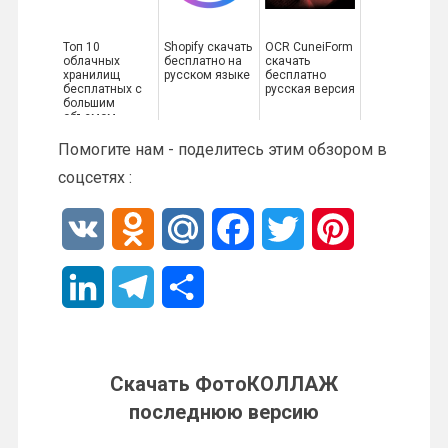
Топ 10
Shopify скачать
OCR CuneiForm
облачных
бесплатно на
скачать
хранилищ
русском языке
бесплатно
бесплатных с
русская версия
большим
объемом
Помогите нам - поделитесь этим обзором в
соцсетях :
V
O
M
F
T
P
K
d
a
a
w
i
L
T
О
n
i
c
i
n
i
e
т
o
l
e
t
t
n
l
п
Скачать ФотоКОЛЛАЖ
k
.
b
t
e
последнюю версию
k
e
р
l
R
o
e
r