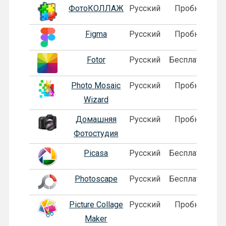
Лого
Программа
Язык
Лицензия
ФотоКОЛЛАЖ
Русский
Пробная
Figma
Русский
Пробная
Fotor
Русский
Бесплатная
Photo Mosaic
Русский
Пробная
Wizard
Домашняя
Русский
Пробная
Фотостудия
Picasa
Русский
Бесплатная
Photoscape
Русский
Бесплатная
Picture Collage
Русский
Пробная
Maker