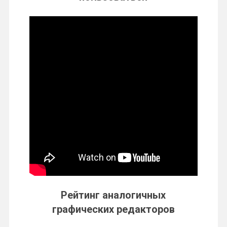
Рейтинг аналогичных
графических редакторов