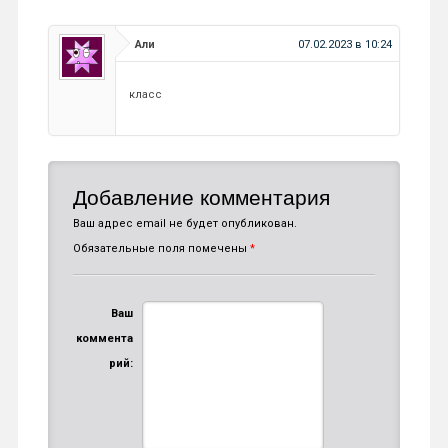
Али
07.02.2023 в 10:24
класс
Добавление комментария
Ваш адрес email не будет опубликован.
Обязательные поля помечены
*
Ваш
коммента
рий: