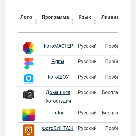
Лого
Программа
Язык
Лицензия
Лого
Программа
Язык
Лицензия
ФотоМАСТЕР
Русский
Пробная
Figma
Русский
Пробная
ФотоШОУ
Русский
Пробная
Домашняя
Русский
Бесплатная
Фотостудия
Fotor
Русский
Бесплатная
ФотоВИНТАЖ
Русский
Пробная