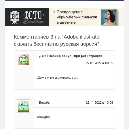
Комментариев 3 на “
Adobe illustrator
скачать бесплатно русская версия
”
Джой казино бонус +при регистрации
27.01.2022 в 00:35
Даже и не докопаешься.
Бимба
25.11.2022 в 13:08
amogus