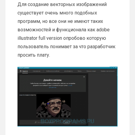
Для создание векторных изображений
существует очень много подобных
программ, но все они не имеют таких
возможностей и функционала как adobe
illustrator full version опробово которую
пользователь понимает за что разработчик
просить плату.