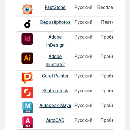
FastStone
Русский
Бесплатная
Depositphotos
Русский
Платная
Adobe
Русский
Пробная
InDesign
Adobe
Русский
Пробная
Illustrator
Corel Painter
Русский
Пробная
Shutterstock
Русский
Пробная
Autodesk Maya
Русский
Пробная
AutoCAD
Русский
Пробная