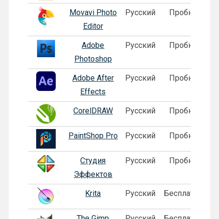
Movavi Photo
Русский
Пробная
Editor
Adobe
Русский
Пробная
Photoshop
Adobe After
Русский
Пробная
Effects
CorelDRAW
Русский
Пробная
PaintShop Pro
Русский
Пробная
Студия
Русский
Пробная
Эффектов
Krita
Русский
Бесплатная
The Gimp
Русский
Бесплатная