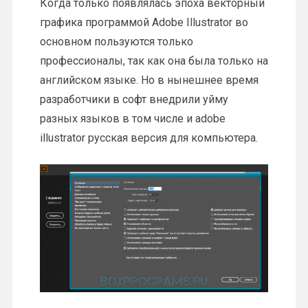
Когда только появлялась эпоха векторный
графика программой Adobe Illustrator во
основном пользуются только
профессионалы, так как она была только на
английском языке. Но в нынешнее время
разработчики в софт внедрили уйму
разных языков в том числе и adobe
illustrator русская версия для компьютера.