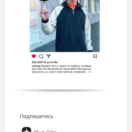
Подпишитесь
Мы в Дзен