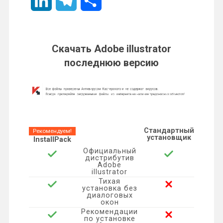
L
T
О
n
i
c
i
n
i
e
т
o
l
e
t
t
n
l
п
Скачать Adobe illustrator
k
.
b
t
e
последнюю версию
k
e
р
l
R
o
e
r
e
g
а
a
u
o
r
e
d
r
в
s
k
s
I
a
и
Стандартный
Рекомендуем!
установщик
s
t
InstallPack
n
m
т
Официальный
дистрибутив
n
Adobe
ь
illustrator
i
Тихая
установка без
диалоговых
k
окон
Рекомендации
по установке
i