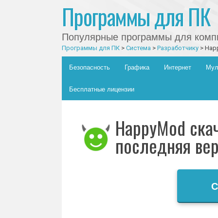
Программы для ПК
Популярные программы для компь
Программы для ПК
>
Система
>
Разработчику
>
Hap
Главное меню
Skip to content
Безопасность
Графика
Интернет
Мул
Бесплатные лицензии
HappyMod скач
последняя ве
С