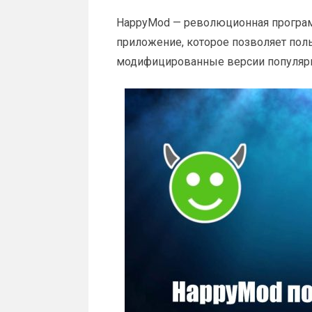
HappyMod — революционная програм
приложение, которое позволяет пол
модифицированные версии популярн