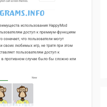
реимуществ использования HappyMod
пользователям доступ к премиум-функциям
то означает, что пользователи могут
 своих любимых игр, не тратя при этом
ставляет пользователям доступ к
 в противном случае было бы сложно или