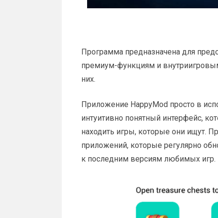
Программа предназначена для предо
премиум-функциям и внутриигровым
них.
Приложение HappyMod просто в испо
интуитивно понятный интерфейс, ко
находить игры, которые они ищут. 
приложений, которые регулярно обн
к последним версиям любимых игр.