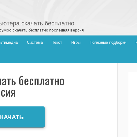
ютера скачать бесплатно
pyMod скачать бесплатно последняя версия
ьтимедиа
Система
Текст
Игры
Полезные подборки
ать бесплатно
рсия
КАЧАТЬ