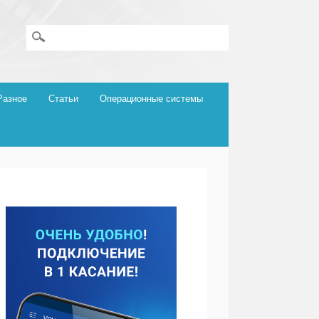
Разное
Статьи
Операционные системы