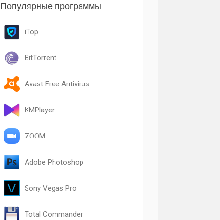
Популярные программы
iTop
BitTorrent
Avast Free Antivirus
KMPlayer
ZOOM
Adobe Photoshop
Sony Vegas Pro
Total Commander