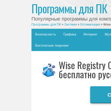
Программы для ПК
Популярные программы для компь
Программы для ПК
>
Система
>
Оптимизация
>
Wise
Главное меню
Skip to content
Безопасность
Графика
Интернет
Мул
Бесплатные лицензии
Wise Registry 
бесплатно рус
С