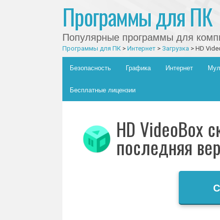
Программы для ПК
Популярные программы для компь
Программы для ПК
>
Интернет
>
Загрузка
>
HD Vide
Главное меню
Skip to content
Безопасность
Графика
Интернет
Мул
Бесплатные лицензии
HD VideoBox с
последняя ве
С