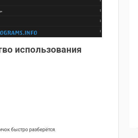
тво использования
чок быстро разберётся.