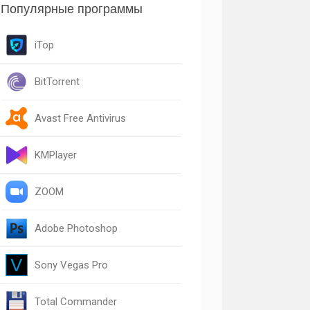
Популярные программы
iTop
BitTorrent
Avast Free Antivirus
KMPlayer
ZOOM
Adobe Photoshop
Sony Vegas Pro
Total Commander