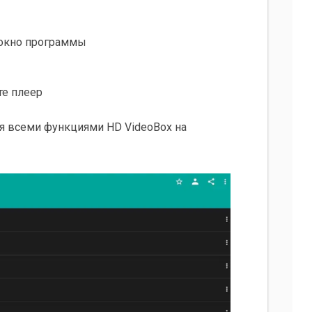
 окно программы
те плеер
ся всеми функциями HD VideoBox на