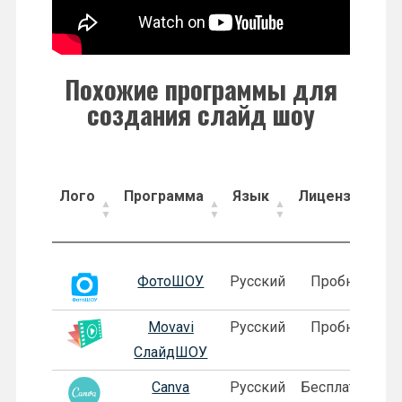
Похожие программы для
создания слайд шоу
Лого
Программа
Язык
Лицензия
Лого
Программа
Язык
Лицензия
ФотоШОУ
Русский
Пробная
Movavi
Русский
Пробная
СлайдШОУ
Canva
Русский
Бесплатная