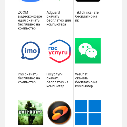
ZOOM
Adguard
TikTok скачать
видеоконфере
скачать
бесплатно на
нция скачать
бесплатно для
пк
бесплатно на
компьютера
компьютер
imo скачать
Госуслуги
WeChat
бесплатно на
скачать
скачать
компьютер
бесплатно на
бесплатно на
компьютер
компьютер