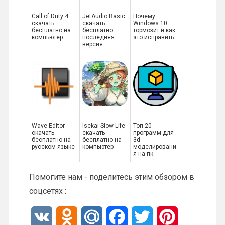
Call of Duty 4
JetAudio Basic
Почему
скачать
скачать
Windows 10
бесплатно на
бесплатно
тормозит и как
компьютер
последняя
это исправить
версия
Wave Editor
Isekai Slow Life
Топ 20
скачать
скачать
программ для
бесплатно на
бесплатно на
3d
русском языке
компьютер
моделировани
я на пк
Помогите нам - поделитесь этим обзором в
соцсетях :
V
O
M
F
T
P