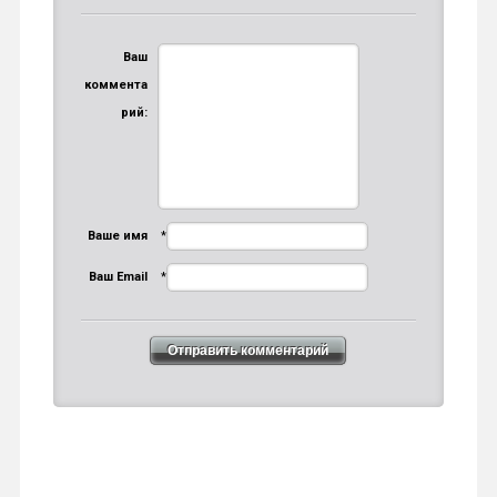
Ваш
коммента
рий:
Ваше имя
*
Ваш Email
*