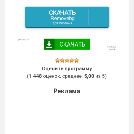
d
r
в
s
k
s
СКАЧАТЬ
I
a
и
Removebg
s
t
для Windows
n
m
т
n
ь
i
k
Оцените программу
i
(
1 448
оценок, среднее:
5,00
из 5)
Реклама