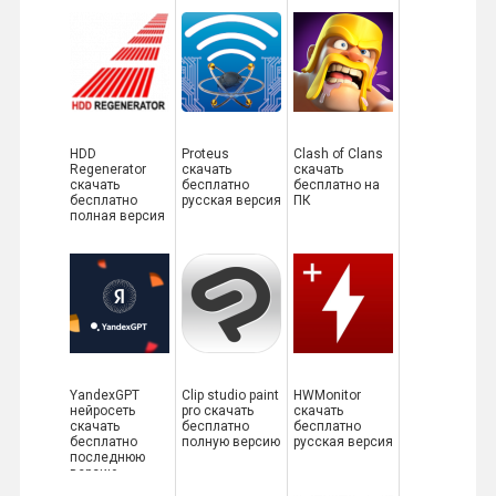
HDD
Proteus
Clash of Clans
Regenerator
скачать
скачать
скачать
бесплатно
бесплатно на
бесплатно
русская версия
ПК
полная версия
YandexGPT
Clip studio paint
HWMonitor
нейросеть
pro скачать
скачать
скачать
бесплатно
бесплатно
бесплатно
полную версию
русская версия
последнюю
версию