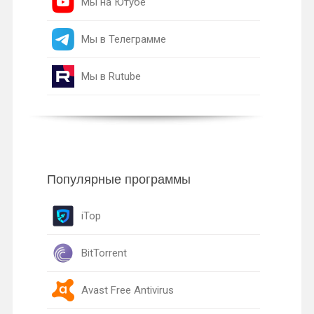
Мы на Ютубе
Мы в Телеграмме
Мы в Rutube
Популярные программы
iTop
BitTorrent
Avast Free Antivirus