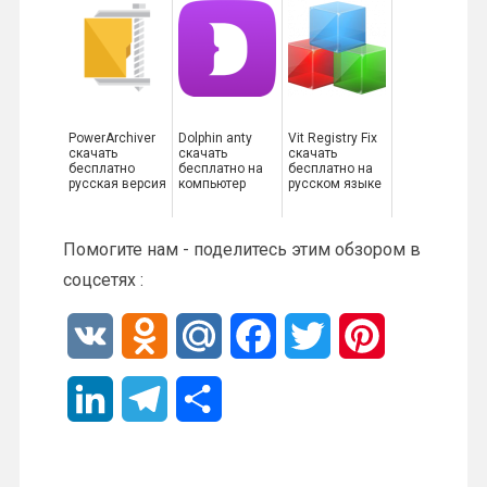
PowerArchiver
Dolphin anty
Vit Registry Fix
скачать
скачать
скачать
бесплатно
бесплатно на
бесплатно на
русская версия
компьютер
русском языке
Помогите нам - поделитесь этим обзором в
соцсетях :
V
O
M
F
T
P
K
d
a
a
w
i
L
T
О
n
i
c
i
n
i
e
т
o
l
e
t
t