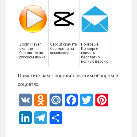
Zoom Player
Capcut скачать
Почтовые
скачать
бесплатно на
Конверты
бесплатно на
компьютер
скачать
русском языке
бесплатно
полную версию
Помогите нам - поделитесь этим обзором в
соцсетях :
V
O
M
F
T
P
K
d
a
a
w
i
L
T
О
n
i
c
i
n
i
e
т