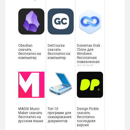
Obsidian
GetCourse
Donemax Disk
скачать
скачать
Clone для
бесплатно на
бесплатно на
Windows
компьютер
компьютер
бесплатная
пожизненная
лицензия
MAGIX Music
Топ 10
Design Pickle
Maker скачать
программ для
скачать
бесплатно на
сканирования
бесплатно
русском языке
документов
последняя
версия