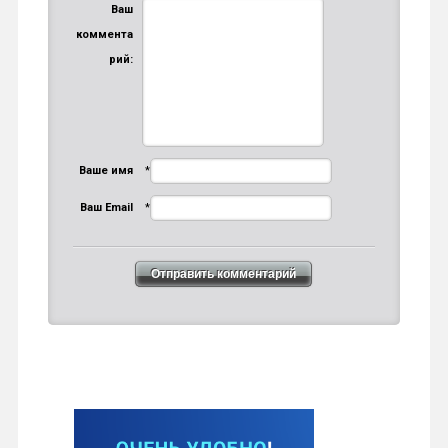
Ваш
коммента
рий:
Ваше имя
*
Ваш Email
*