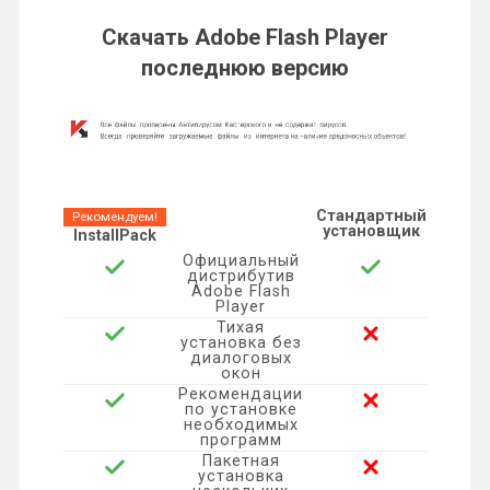
o
l
e
t
t
n
l
п
Скачать Adobe Flash Player
k
.
b
t
e
последнюю версию
k
e
р
l
R
o
e
r
e
g
а
a
u
o
r
e
d
r
в
s
k
s
I
a
и
Стандартный
Рекомендуем!
установщик
s
t
InstallPack
n
m
т
Официальный
дистрибутив
n
Adobe Flash
ь
Player
i
Тихая
установка без
диалоговых
k
окон
Рекомендации
по установке
i
необходимых
программ
Пакетная
установка