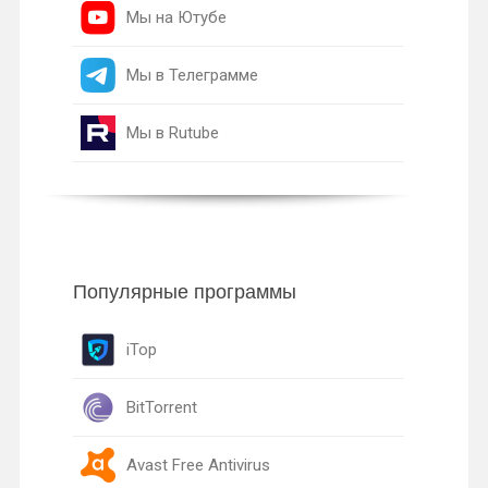
Мы на Ютубе
Мы в Телеграмме
Мы в Rutube
Популярные программы
iTop
BitTorrent
Avast Free Antivirus