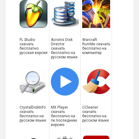
FL Studio
Acronis Disk
Warcraft
скачать
Director
Rumble скачать
бесплатно
скачать
бесплатно на
русская версия
бесплатно на
компьютер
русском языке
CrystalDiskInfo
MX Player
CCleaner
скачать
скачать
скачать
бесплатно на
бесплатно на
бесплатно на
русском языке
пк последнюю
русском языке
версию