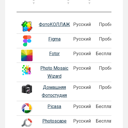
Лого
Программа
Язык
Лицензия
ФотоКОЛЛАЖ
Русский
Пробная
Figma
Русский
Пробная
Fotor
Русский
Бесплатная
Photo Mosaic
Русский
Пробная
Wizard
Домашняя
Русский
Пробная
Фотостудия
Picasa
Русский
Бесплатная
Photoscape
Русский
Бесплатная