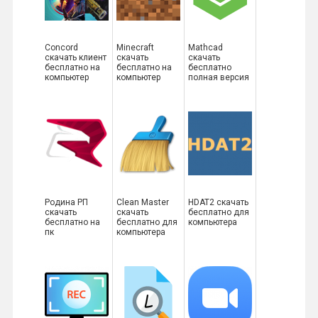
Concord
Minecraft
Mathcad
скачать клиент
скачать
скачать
бесплатно на
бесплатно на
бесплатно
компьютер
компьютер
полная версия
Родина РП
Clean Master
HDAT2 скачать
скачать
скачать
бесплатно для
бесплатно на
бесплатно для
компьютера
пк
компьютера