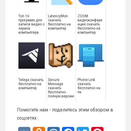
Топ 16
LatencyMon
ZOOM
программ для
скачать
видеоконфере
записи видео с
бесплатно на
нция скачать
экрана
компьютер
бесплатно на
компьютера
компьютер
Telega скачать
Secure
Phone Link
бесплатно на
Message
скачать
компьютер
скачать
бесплатно на
бесплатно
пк
полную версию
Помогите нам - поделитесь этим обзором в
соцсетях :