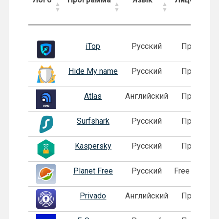
Лого
Программа
Язык
Лицензия
iTop
Русский
Пробная
Hide My name
Русский
Пробная
Atlas
Английский
Пробная
Surfshark
Русский
Пробная
Kaspersky
Русский
Пробная
Planet Free
Русский
Free 5 serve
Privado
Английский
Пробная