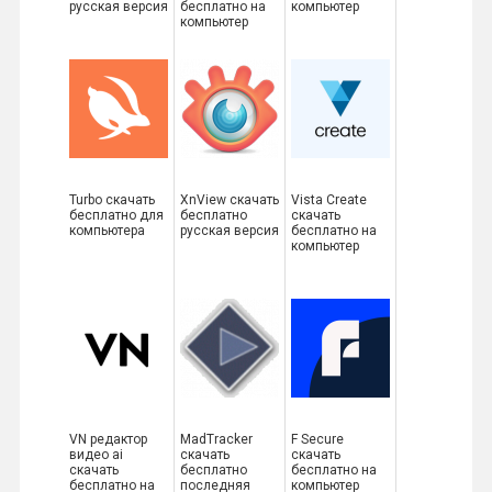
русская версия
бесплатно на
компьютер
компьютер
Turbo скачать
XnView скачать
Vista Create
бесплатно для
бесплатно
скачать
компьютера
русская версия
бесплатно на
компьютер
VN редактор
MadTracker
F Secure
видео ai
скачать
скачать
скачать
бесплатно
бесплатно на
бесплатно на
последняя
компьютер