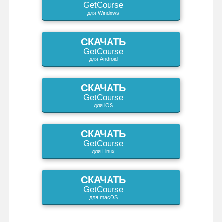
GetCourse
s
t
для Windows
n
m
т
n
ь
СКАЧАТЬ
GetCourse
i
для Android
k
СКАЧАТЬ
i
GetCourse
для iOS
СКАЧАТЬ
GetCourse
для Linux
СКАЧАТЬ
GetCourse
для macOS