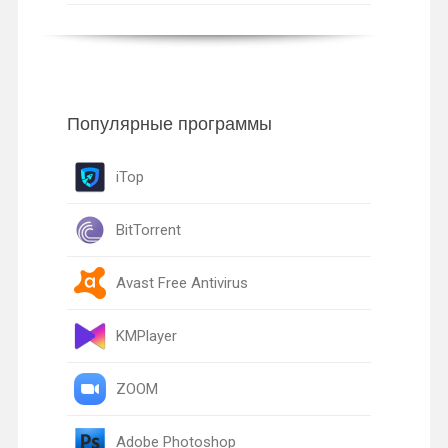
Популярные программы
iTop
BitTorrent
Avast Free Antivirus
KMPlayer
ZOOM
Adobe Photoshop