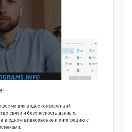
f:
латформа для видеоконференций,
во связи и безопасность данных.
в в одном видеозвонке и интеграцию с
истемами.