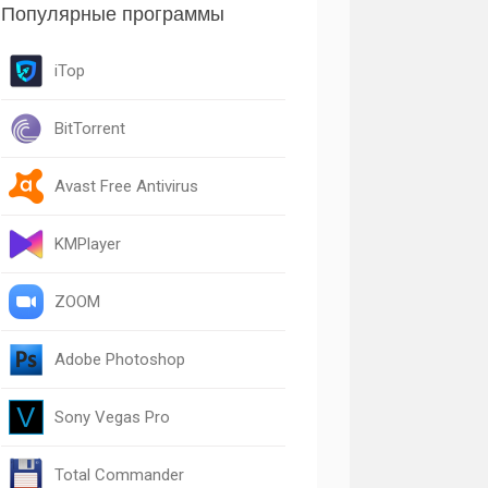
Популярные программы
iTop
BitTorrent
Avast Free Antivirus
KMPlayer
ZOOM
Adobe Photoshop
Sony Vegas Pro
Total Commander