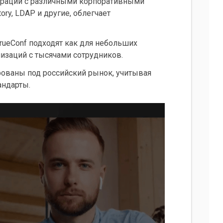
грации с различными корпоративными
ory, LDAP и другие, облегчает
TrueConf подходят как для небольших
низаций с тысячами сотрудников.
рованы под российский рынок, учитывая
андарты.