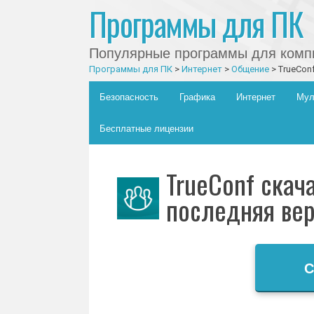
Программы для ПК
Популярные программы для компь
Программы для ПК
>
Интернет
>
Общение
>
TrueCon
Главное меню
Skip to content
Безопасность
Графика
Интернет
Мул
Бесплатные лицензии
TrueConf скач
последняя ве
С