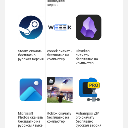
последняя
версия
Steam скачать
Weeek скачать
Obsidian
бесплатно
бесплатно на
скачать
русская версия
компьютер
бесплатно на
компьютер
Microsoft
Roblox скачать
Ashampoo ZIP
Photos скачать
бесплатно на
pro скачать
бесплатно на
компьютер
бесплатно
русском языке
русская версия