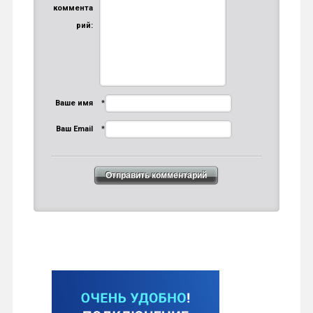
коммента
рий:
Ваше имя
*
Ваш Email
*