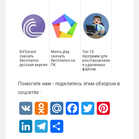
BitTorrent
Memu play
Топ 10
скачать
скачать
программ для
бесплатно
бесплатно на
восстановлени
русская версия
ПК
я удаленных
файлов
Помогите нам - поделитесь этим обзором в
соцсетях :
V
O
M
F
T
P
K
d
a
a
w
i
L
T
О
n
i
c
i
n