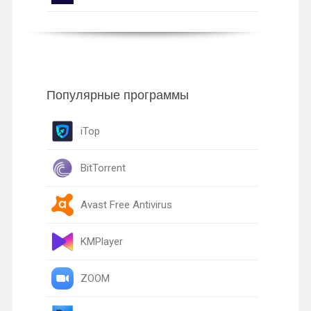
Популярные программы
iTop
BitTorrent
Avast Free Antivirus
KMPlayer
ZOOM