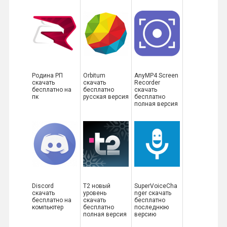
Родина РП
Orbitum
AnyMP4 Screen
скачать
скачать
Recorder
бесплатно на
бесплатно
скачать
пк
русская версия
бесплатно
полная версия
Discord
T2 новый
SuperVoiceCha
скачать
уровень
nger скачать
бесплатно на
скачать
бесплатно
компьютер
бесплатно
последнюю
полная версия
версию