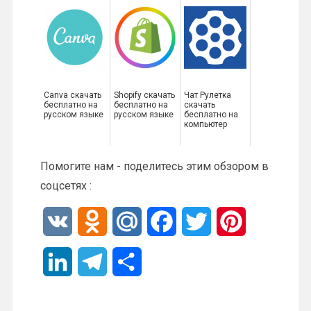
Canva скачать
Shopify скачать
Чат Рулетка
бесплатно на
бесплатно на
скачать
русском языке
русском языке
бесплатно на
компьютер
Помогите нам - поделитесь этим обзором в
соцсетях :
V
O
M
F
T
P
K
d
a
a
w
i
L
T
О
n
i
c
i
n
i
e
т
o
l
e
t
t