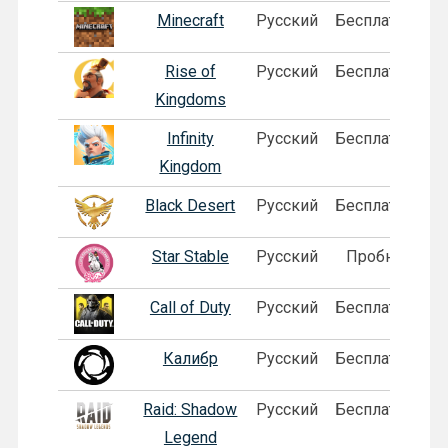
Minecraft
Русский
Бесплатная
П
Rise of
Русский
Бесплатная
Kingdoms
Infinity
Русский
Бесплатная
П
Kingdom
Black Desert
Русский
Бесплатная
Star Stable
Русский
Пробная
Call of Duty
Русский
Бесплатная
Калибр
Русский
Бесплатная
Raid: Shadow
Русский
Бесплатная
Legend