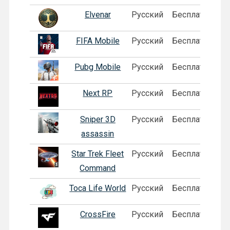
Elvenar
Русский
Бесплатная
FIFA Mobile
Русский
Бесплатная
Pubg Mobile
Русский
Бесплатная
Next RP
Русский
Бесплатная
П
Sniper 3D
Русский
Бесплатная
assassin
Star Trek Fleet
Русский
Бесплатная
Command
Toca Life World
Русский
Бесплатная
П
CrossFire
Русский
Бесплатная