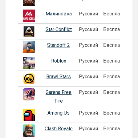
Малиновка
Русский
Бесплатная
П
Star Conflict
Русский
Бесплатная
Standoff 2
Русский
Бесплатная
Roblox
Русский
Бесплатная
Brawl Stars
Русский
Бесплатная
Garena Free
Русский
Бесплатная
П
Fire
Among Us
Русский
Бесплатная
П
Clash Royale
Русский
Бесплатная