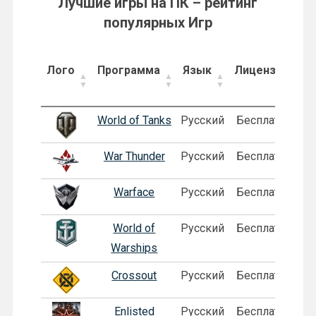
Лучшие игры на ПК – рейтинг
популярных Игр
Лого
Программа
Язык
Лицензия
World of Tanks
Русский
Бесплатная
War Thunder
Русский
Бесплатная
Warface
Русский
Бесплатная
World of
Русский
Бесплатная
П
Warships
Crossout
Русский
Бесплатная
Enlisted
Русский
Бесплатная