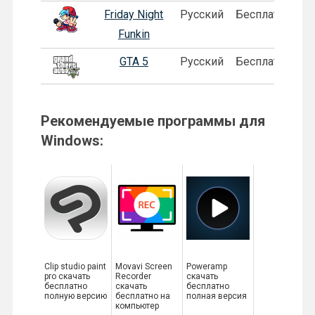
Friday Night
Русский
Бесплатная
Funkin
GTA 5
Русский
Бесплатная
П
Рекомендуемые программы для
Windows:
Clip studio paint
Movavi Screen
Poweramp
pro скачать
Recorder
скачать
бесплатно
скачать
бесплатно
полную версию
бесплатно на
полная версия
компьютер