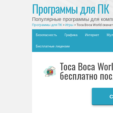
Программы для ПК
Популярные программы для компь
Программы для ПК
>
Игры
>
Toca Boca World скача
Главное меню
Skip to content
Безопасность
Графика
Интернет
Мул
Бесплатные лицензии
Toca Boca Wor
бесплатно пос
С