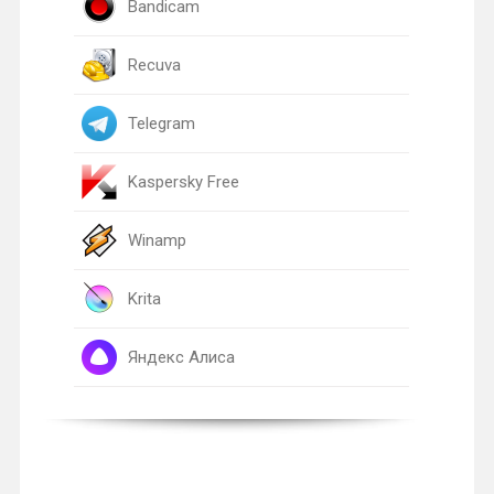
Bandicam
Recuva
Telegram
Kaspersky Free
Winamp
Krita
Яндекс Алиса