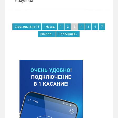
браузера.
Страница 3 из 13
‹ Назад
1
2
3
4
5
6
7
Вперед ›
Последняя »