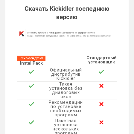
n
l
п
Скачать Kickidler последнюю
k
.
b
t
e
версию
k
e
р
l
R
o
e
r
e
g
а
a
u
o
r
e
d
r
в
s
k
s
I
a
и
Стандартный
Рекомендуем!
установщик
s
t
InstallPack
n
m
т
Официальный
дистрибутив
n
Kickidler
ь
Тихая
i
установка без
диалоговых
окон
k
Рекомендации
по установке
необходимых
i
программ
Пакетная
установка
нескольких
программ