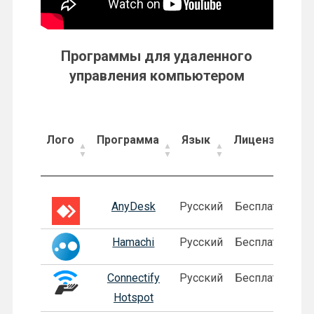
Программы для удаленного
управления компьютером
Лого
Программа
Язык
Лицензия
Лого
Программа
Язык
Лицензия
AnyDesk
Русский
Бесплатная
Hamachi
Русский
Бесплатная
Connectify
Русский
Бесплатная
Hotspot