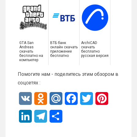
GTA San
ВТБ банк
ArchiCAD
Andreas
онлайн скачать
скачать
скачать
приложение
бесплатно
бесплатно на
бесплатно
русская версия
компьютер
Помогите нам - поделитесь этим обзором в
соцсетях :
V
O
M
F
T
P
K
d
a
a
w
i
L
T
О
n
i
c
i
n
i
e
т
o
l
e
t
t