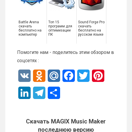
Battle Arena
Топ 15
Sound Forge Pro
скачать
программ для
скачать
бесплатно на
оптимизации
бесплатно на
компьютер
ПК
русском языке
Помогите нам - поделитесь этим обзором в
соцсетях :
V
O
M
F
T
P
K
d
a
a
w
i
L
T
О
n
i
c
i
n
i
e
т
o
l
e
t
t
n
l
п
Скачать MAGIX Music Maker
k
.
b
t
e
последнюю версию
k
e
р