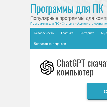
Программы для ПК
Популярные программы для компь
Программы для ПК
>
Система
>
Администрировани
Главное меню
Skip to content
Безопасность
Графика
Интернет
Мул
Бесплатные лицензии
ChatGPT скача
компьютер
С