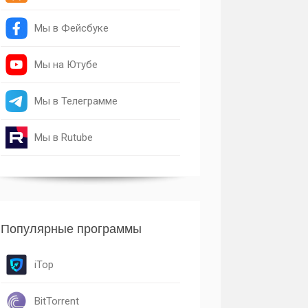
Мы в Фейсбуке
Мы на Ютубе
Мы в Телеграмме
Мы в Rutube
Популярные программы
iTop
BitTorrent