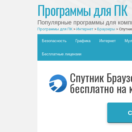
Программы для ПК
Популярные программы для компь
Программы для ПК
>
Интернет
>
Браузеры
>
Спутни
Главное меню
Skip to content
Безопасность
Графика
Интернет
Мул
Бесплатные лицензии
Спутник Брауз
бесплатно на 
С