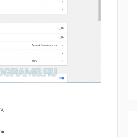
а;
ок;