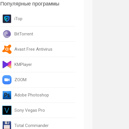
Популярные программы
iTop
BitTorrent
Avast Free Antivirus
KMPlayer
ZOOM
Adobe Photoshop
Sony Vegas Pro
Total Commander