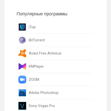
Популярные программы
iTop
BitTorrent
Avast Free Antivirus
KMPlayer
ZOOM
Adobe Photoshop
Sony Vegas Pro