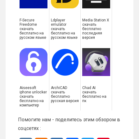
F-Secure
Ldplayer
Media Station X
Freedome
emulator
скачать
скачать
скачать
бесплатно
бесплатно на
бесплатно на
последняя
русском языке
русском языке
версия
Aiseesoft
ArchiCAD
Chad AI
iphone unlocker
скачать
скачать
скачать
бесплатно
бесплатно на
бесплатно на
русская версия
пк
компьютер
Помогите нам - поделитесь этим обзором в
соцсетях :