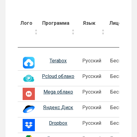
Лого
Программа
Язык
Лицензия
Лого
Программа
Язык
Лицензия
Terabox
Русский
Бесплатная
Pcloud облако
Русский
Бесплатная
Mega облако
Русский
Бесплатная
Яндекс Диск
Русский
Бесплатная
Dropbox
Русский
Бесплатная