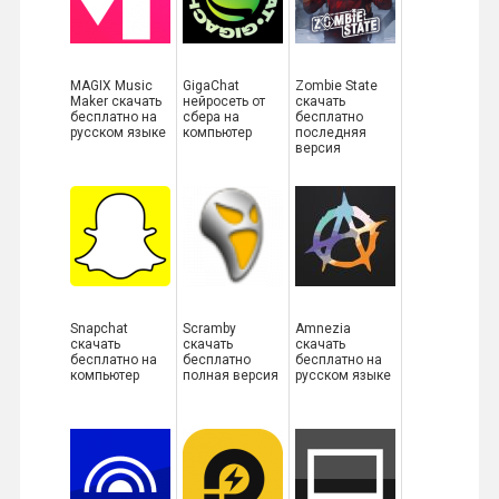
MAGIX Music
GigaChat
Zombie State
Maker скачать
нейросеть от
скачать
бесплатно на
сбера на
бесплатно
русском языке
компьютер
последняя
версия
Snapchat
Scramby
Amnezia
скачать
скачать
скачать
бесплатно на
бесплатно
бесплатно на
компьютер
полная версия
русском языке