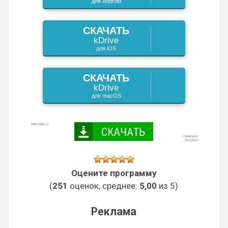
для Android
k
СКАЧАТЬ
i
kDrive
для iOS
СКАЧАТЬ
kDrive
для macOS
Оцените программу
(
251
оценок, среднее:
5,00
из 5)
Реклама