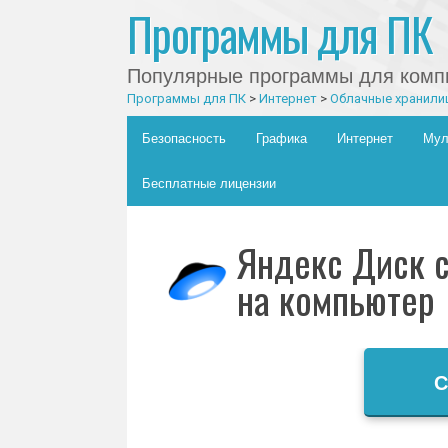
Программы для ПК
Популярные программы для компь
Программы для ПК
>
Интернет
>
Облачные хранили
Главное меню
Skip to content
Безопасность
Графика
Интернет
Мул
Бесплатные лицензии
Яндекс Диск с
на компьютер
С