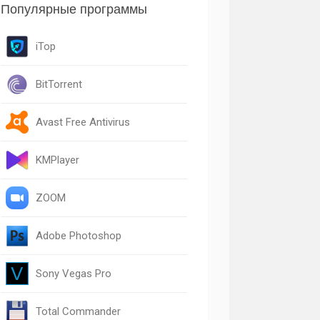
Популярные программы
iTop
BitTorrent
Avast Free Antivirus
KMPlayer
ZOOM
Adobe Photoshop
Sony Vegas Pro
Total Commander