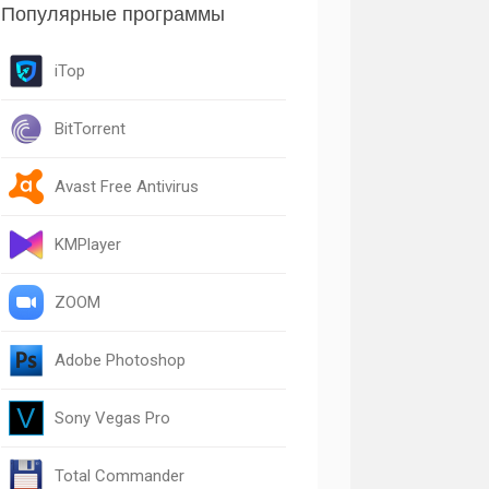
Популярные программы
iTop
BitTorrent
Avast Free Antivirus
KMPlayer
ZOOM
Adobe Photoshop
Sony Vegas Pro
Total Commander