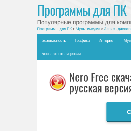
Программы для ПК
Популярные программы для компь
Программы для ПК
>
Мультимедиа
>
Запись дисков
Главное меню
Skip to content
Безопасность
Графика
Интернет
Мул
Бесплатные лицензии
Nero Free ска
русская верси
С