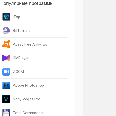
Популярные программы
iTop
BitTorrent
Avast Free Antivirus
KMPlayer
ZOOM
Adobe Photoshop
Sony Vegas Pro
Total Commander