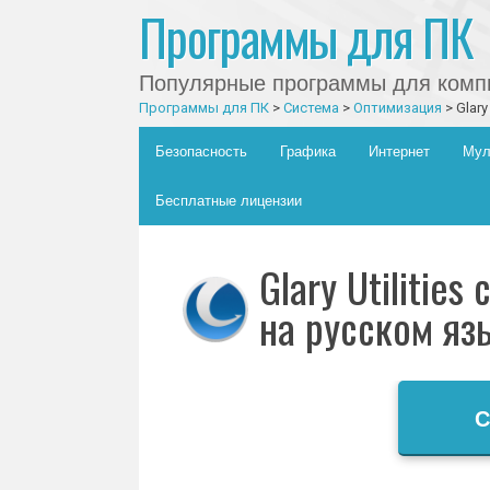
Программы для ПК
Популярные программы для компь
Программы для ПК
>
Система
>
Оптимизация
>
Glary
Главное меню
Skip to content
Безопасность
Графика
Интернет
Мул
Бесплатные лицензии
Glary Utilitie
на русском яз
С