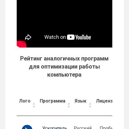
Рейтинг аналогичных программ
для оптимизации работы
компьютера
Лого
Программа
Язык
Лицензия
Лого
Программа
Язык
Лицензия
Ускоритель
Русский
Пробная