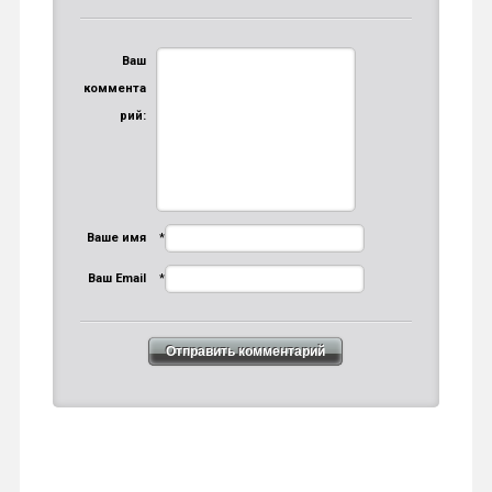
Ваш
коммента
рий:
Ваше имя
*
Ваш Email
*