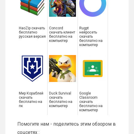
HaoZip скачать
Concord
Rugpt
бесплатно
скачать клиент
нейросеть
русская версия
бесплатно на
скачать
компьютер
бесплатно на
компьютер
Мир Кораблей
Duck Survival
Google
скачать
скачать
Classroom
бесплатно на
бесплатно на
скачать
пк
компьютер
бесплатно на
компьютер
Помогите нам - поделитесь этим обзором в
соцсетях :