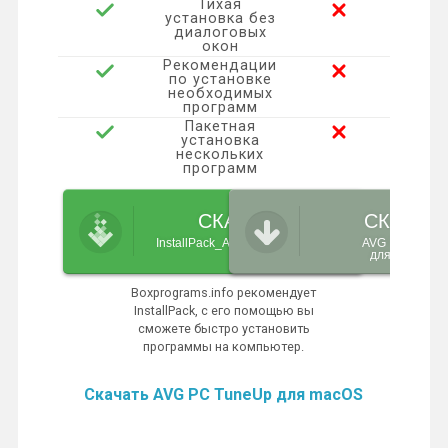
Тихая
i
установка без
диалоговых
окон
k
Рекомендации
по установке
необходимых
i
программ
Пакетная
установка
нескольких
программ
СКАЧАТЬ
СКАЧАТ
InstallPack_Avg-pc-tuneup.exe
AVG PC TuneU
для Windows
Boxprograms.info рекомендует
InstallPack, с его помощью вы
сможете быстро установить
программы на компьютер.
Скачать AVG PC TuneUp для macOS