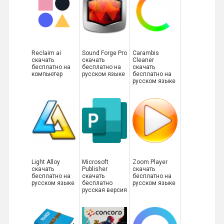
Reclaim ai
Sound Forge Pro
Carambis
скачать
скачать
Cleaner
бесплатно на
бесплатно на
скачать
компьютер
русском языке
бесплатно на
русском языке
Light Alloy
Microsoft
Zoom Player
скачать
Publisher
скачать
бесплатно на
скачать
бесплатно на
русском языке
бесплатно
русском языке
русская версия